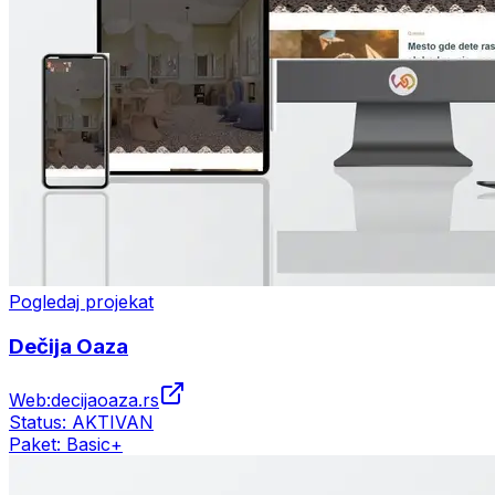
Pogledaj projekat
Dečija Oaza
Web:
decijaoaza.rs
Status:
AKTIVAN
Paket:
Basic+