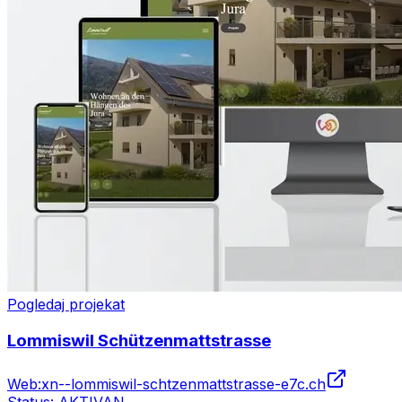
Pogledaj projekat
Lommiswil Schützenmattstrasse
Web:
xn--lommiswil-schtzenmattstrasse-e7c.ch
Status:
AKTIVAN