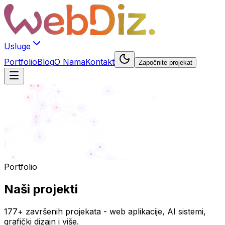
Usluge
Portfolio
Blog
O Nama
Kontakt
Započnite projekat
Portfolio
Naši
projekti
177+ završenih projekata - web aplikacije, AI sistemi,
grafički dizajn i više.