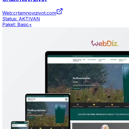
Web:
crtamnovizivot.com
Status:
AKTIVAN
Paket:
Basic+