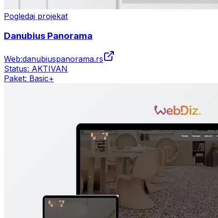
Pogledaj projekat
Danubius Panorama
Web:
danubiuspanorama.rs
Status:
AKTIVAN
Paket:
Basic+