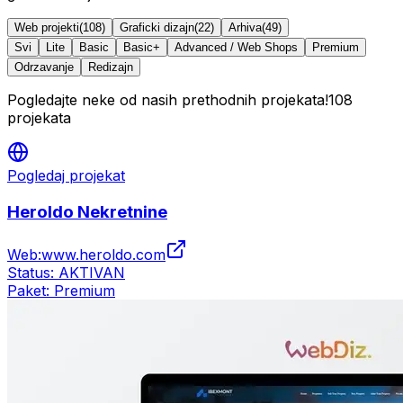
Web projekti
(
108
)
Graficki dizajn
(
22
)
Arhiva
(
49
)
Svi
Lite
Basic
Basic+
Advanced / Web Shops
Premium
Odrzavanje
Redizajn
Pogledajte neke od nasih prethodnih projekata!
108
projekata
Pogledaj projekat
Heroldo Nekretnine
Web:
www.heroldo.com
Status:
AKTIVAN
Paket:
Premium