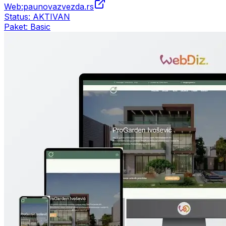
Web:
paunovazvezda.rs
Status:
AKTIVAN
Paket:
Basic