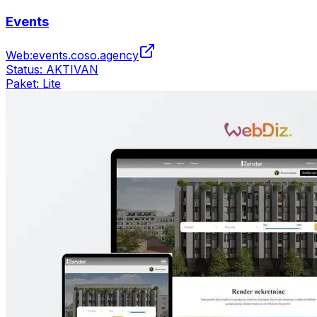
Events
Web:
events.coso.agency
Status:
AKTIVAN
Paket:
Lite