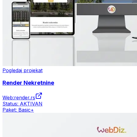
Pogledaj projekat
Render Nekretnine
Web:
render.rs
Status:
AKTIVAN
Paket:
Basic+