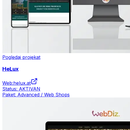
Pogledaj projekat
HeLux
Web:
helux.at
Status:
AKTIVAN
Paket:
Advanced / Web Shops