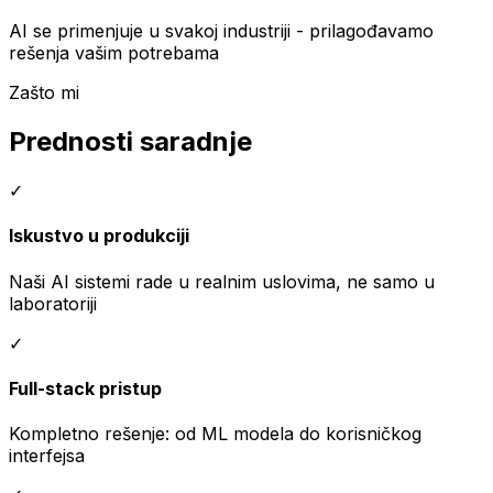
AI se primenjuje u svakoj industriji - prilagođavamo
rešenja vašim potrebama
Zašto mi
Prednosti saradnje
✓
Iskustvo u produkciji
Naši AI sistemi rade u realnim uslovima, ne samo u
laboratoriji
✓
Full-stack pristup
Kompletno rešenje: od ML modela do korisničkog
interfejsa