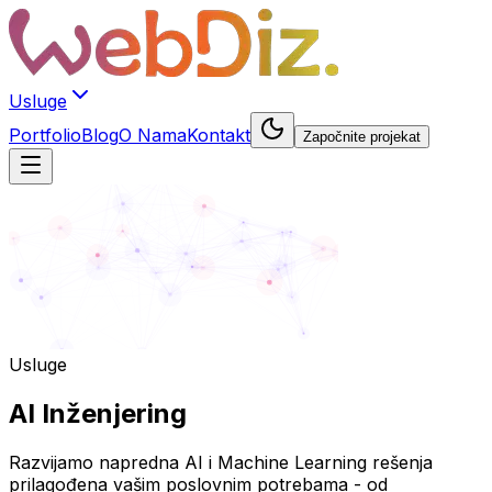
Usluge
Portfolio
Blog
O Nama
Kontakt
Započnite projekat
Usluge
AI
Inženjering
Razvijamo napredna AI i Machine Learning rešenja
prilagođena vašim poslovnim potrebama - od