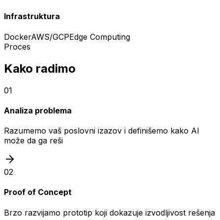
Infrastruktura
Docker
AWS/GCP
Edge Computing
Proces
Kako radimo
01
Analiza problema
Razumemo vaš poslovni izazov i definišemo kako AI
može da ga reši
02
Proof of Concept
Brzo razvijamo prototip koji dokazuje izvodljivost rešenja