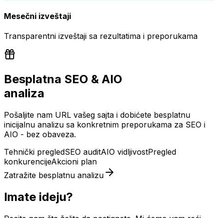
Mesečni izveštaji
Transparentni izveštaji sa rezultatima i preporukama
Besplatna SEO & AIO
analiza
Pošaljite nam URL vašeg sajta i dobićete besplatnu
inicijalnu analizu sa konkretnim preporukama za SEO i
AIO - bez obaveza.
Tehnički pregled
SEO audit
AIO vidljivost
Pregled
konkurencije
Akcioni plan
Zatražite besplatnu analizu
Imate ideju?