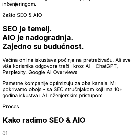
inženjeringom.
Zašto SEO & AIO
SEO je temelj.
AIO je nadogradnja.
Zajedno su budućnost.
Većina online iskustava počinje na pretraživaču. Ali sve
više korisnika odgovore traži i kroz AI - ChatGPT,
Perplexity, Google AI Overviews.
Pametne kompanije optimizuju za oba kanala. Mi
pokrivamo oboje - sa SEO stručnjakom koji ima 10+
godina iskustva i AI inženjerskim pristupom.
Proces
Kako radimo SEO & AIO
01