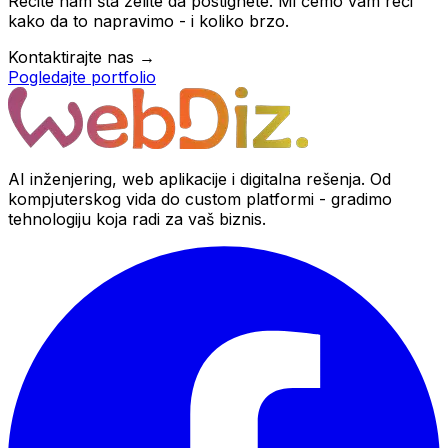
Recite nam šta želite da postignete. Mi ćemo vam reći
kako da to napravimo - i koliko brzo.
Kontaktirajte nas →
Pogledajte portfolio
AI inženjering, web aplikacije i digitalna rešenja. Od
kompjuterskog vida do custom platformi - gradimo
tehnologiju koja radi za vaš biznis.