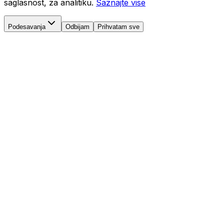
saglasnost, za analitiku.
Saznajte vise
Podesavanja
Odbijam
Prihvatam sve