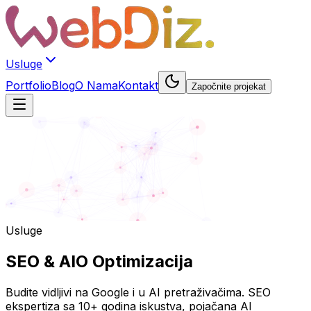
Usluge
Portfolio
Blog
O Nama
Kontakt
Započnite projekat
Usluge
SEO & AIO
Optimizacija
Budite vidljivi na Google i u AI pretraživačima. SEO
ekspertiza sa 10+ godina iskustva, pojačana AI