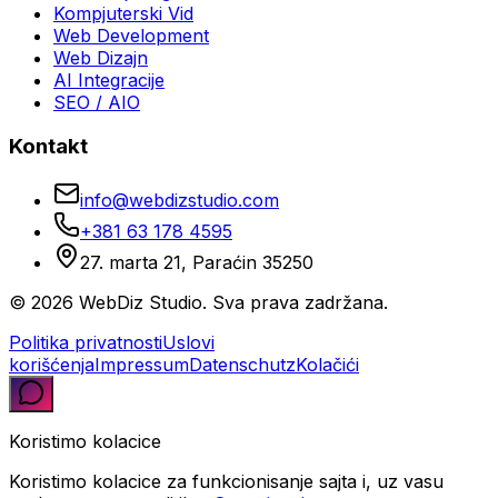
Kompjuterski Vid
Web Development
Web Dizajn
AI Integracije
SEO / AIO
Kontakt
info@webdizstudio.com
+381 63 178 4595
27. marta 21, Paraćin 35250
© 2026 WebDiz Studio. Sva prava zadržana.
Politika privatnosti
Uslovi
korišćenja
Impressum
Datenschutz
Kolačići
Koristimo kolacice
Koristimo kolacice za funkcionisanje sajta i, uz vasu