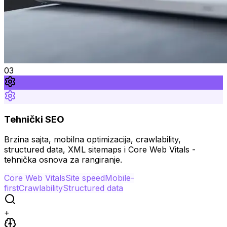
0
3
Tehnički SEO
Brzina sajta, mobilna optimizacija, crawlability,
structured data, XML sitemaps i Core Web Vitals -
tehnička osnova za rangiranje.
Core Web Vitals
Site speed
Mobile-
first
Crawlability
Structured data
+