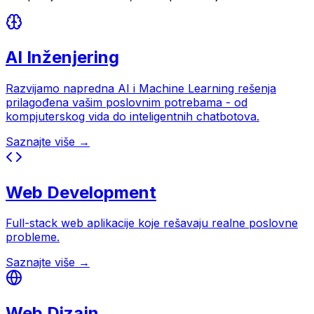
AI Inženjering
Razvijamo napredna AI i Machine Learning rešenja
prilagođena vašim poslovnim potrebama - od
kompjuterskog vida do inteligentnih chatbotova.
Saznajte više →
Web Development
Full-stack web aplikacije koje rešavaju realne poslovne
probleme.
Saznajte više →
Web Dizajn