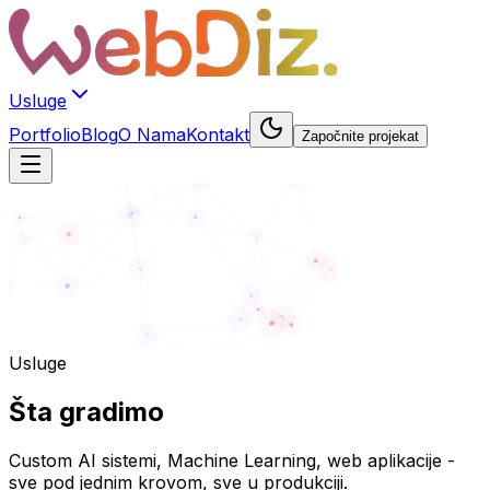
Usluge
Portfolio
Blog
O Nama
Kontakt
Započnite projekat
Usluge
Šta
gradimo
Custom AI sistemi, Machine Learning, web aplikacije -
sve pod jednim krovom, sve u produkciji.