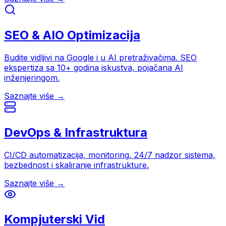
SEO & AIO Optimizacija
Budite vidljivi na Google i u AI pretraživačima. SEO
ekspertiza sa 10+ godina iskustva, pojačana AI
inženjeringom.
Saznajte više →
DevOps & Infrastruktura
CI/CD automatizacija, monitoring, 24/7 nadzor sistema,
bezbednost i skaliranje infrastrukture.
Saznajte više →
Kompjuterski Vid