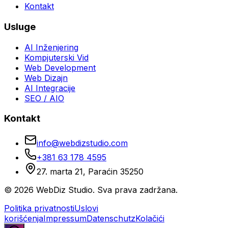
Kontakt
Usluge
AI Inženjering
Kompjuterski Vid
Web Development
Web Dizajn
AI Integracije
SEO / AIO
Kontakt
info@webdizstudio.com
+381 63 178 4595
27. marta 21, Paraćin 35250
© 2026 WebDiz Studio. Sva prava zadržana.
Politika privatnosti
Uslovi
korišćenja
Impressum
Datenschutz
Kolačići