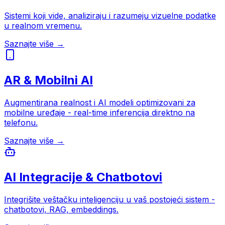
Sistemi koji vide, analiziraju i razumeju vizuelne podatke
u realnom vremenu.
Saznajte više →
AR & Mobilni AI
Augmentirana realnost i AI modeli optimizovani za
mobilne uređaje - real-time inferencija direktno na
telefonu.
Saznajte više →
AI Integracije & Chatbotovi
Integrišite veštačku inteligenciju u vaš postojeći sistem -
chatbotovi, RAG, embeddings.