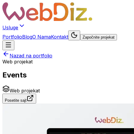
Usluge
Portfolio
Blog
O Nama
Kontakt
Započnite projekat
Nazad na portfolio
Web projekat
Events
Web projekat
Posetite sajt