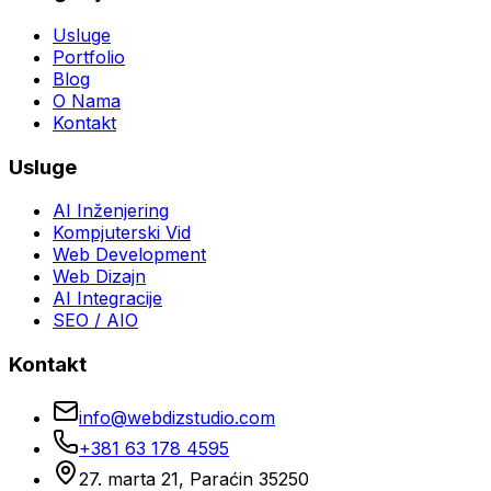
Usluge
Portfolio
Blog
O Nama
Kontakt
Usluge
AI Inženjering
Kompjuterski Vid
Web Development
Web Dizajn
AI Integracije
SEO / AIO
Kontakt
info@webdizstudio.com
+381 63 178 4595
27. marta 21, Paraćin 35250