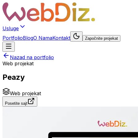
Usluge
Portfolio
Blog
O Nama
Kontakt
Započnite projekat
Nazad na portfolio
Web projekat
Peazy
Web projekat
Posetite sajt