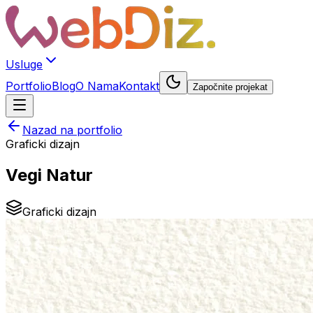
Usluge
Portfolio
Blog
O Nama
Kontakt
Započnite projekat
Nazad na portfolio
Graficki dizajn
Vegi Natur
Graficki dizajn