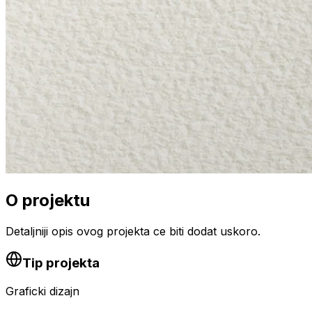
O projektu
Detaljniji opis ovog projekta ce biti dodat uskoro.
Tip projekta
Graficki dizajn