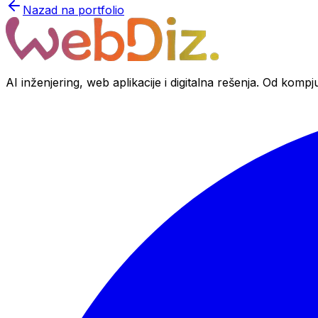
Nazad na portfolio
AI inženjering, web aplikacije i digitalna rešenja. Od komp